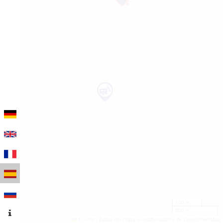
100 m
500 ft
Leaflet
|
Datos del mapa © colaboradores de OpenStreetMap