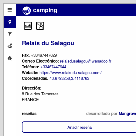
camping
Relais du Salagou
Fax:
+33467447029
Correo Electrónico:
relaisdusalagou@wanadoo.fr
Teléfono:
+33467447644
Website:
https://www.relais-du-salagou.com/
Coordenadas:
43.6793258,3.4118763
Dirección:
8 Rue des Terrasses
FRANCE
reseñas
desarrollado por
Mangrov
Añadir reseña