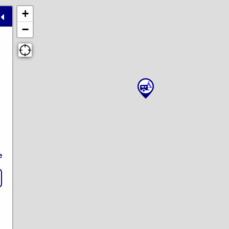
+
−
e