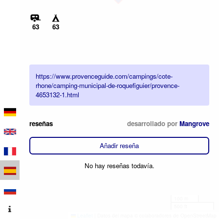
63
63
https://www.provenceguide.com/campings/cote-
rhone/camping-municipal-de-roquefiguier/provence-
4653132-1.html
reseñas
desarrollado por
Mangrove
Añadir reseña
No hay reseñas todavía.
100 m
500 ft
Leaflet
|
Datos del mapa © colaboradores de OpenStreetMap