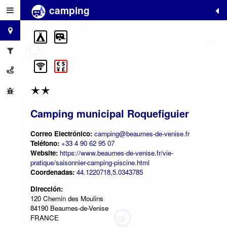
camping
+
−
Camping municipal Roquefiguier
Correo Electrónico:
camping@beaumes-de-venise.fr
Teléfono:
+33 4 90 62 95 07
Website:
https://www.beaumes-de-venise.fr/vie-
pratique/saisonnier-camping-piscine.html
Coordenadas:
44.1220718,5.0343785
Dirección:
120 Chemin des Moulins
84190 Beaumes-de-Venise
FRANCE