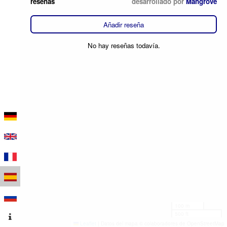
reseñas
desarrollado por
Mangrove
Añadir reseña
No hay reseñas todavía.
100 m
500 ft
Leaflet
|
Datos del mapa © colaboradores de OpenStreetMap