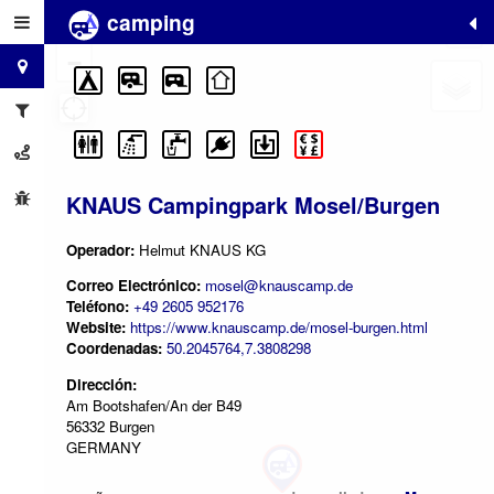
camping
+
−
KNAUS Campingpark Mosel/Burgen
Operador:
Helmut KNAUS KG
Correo Electrónico:
mosel@knauscamp.de
Teléfono:
+49 2605 952176
Website:
https://www.knauscamp.de/mosel-burgen.html
Coordenadas:
50.2045764,7.3808298
Dirección:
Am Bootshafen/An der B49
56332 Burgen
GERMANY