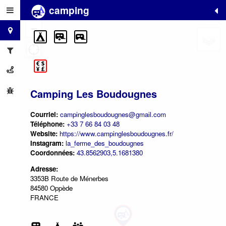
camping
+
−
Camping Les Boudougnes
Courriel:
campinglesboudougnes@gmail.com
Téléphone:
+33 7 66 84 03 48
Website:
https://www.campinglesboudougnes.fr/
Instagram:
la_ferme_des_boudougnes
Coordonnées:
43.8562903,5.1681380
Adresse:
3353B Route de Ménerbes
84580 Oppède
FRANCE