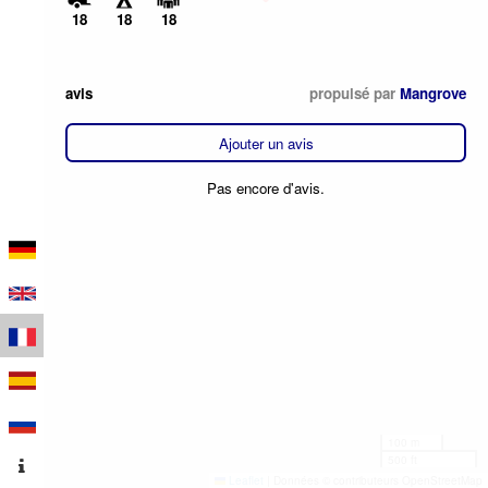
18
18
18
avis
propulsé par
Mangrove
Ajouter un avis
Pas encore d'avis.
100 m
500 ft
Leaflet
|
Données © contributeurs OpenStreetMap