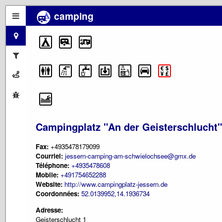
camping
Campingplatz "An der Geisterschlucht"
Fax:
+4935478179099
Courriel:
jessern-camping-am-schwielochsee@gmx.de
Téléphone:
+4935478608
Mobile:
+491754652288
Website:
http://www.campingplatz-jessern.de
Coordonnées:
52.0139952,14.1936734
Adresse:
Geisterschlucht 1