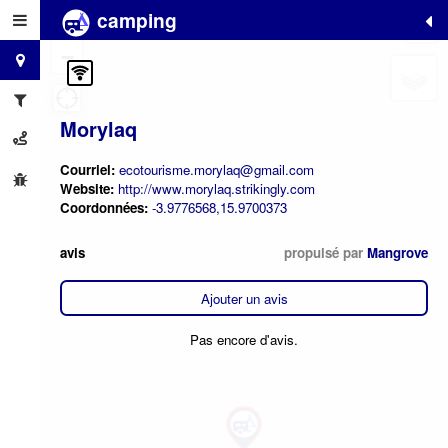
camping
+
−
Morylaq
Courriel:
ecotourisme.morylaq@gmail.com
Website:
http://www.morylaq.strikingly.com
Coordonnées:
-3.9776568,15.9700373
avis
propulsé par
Mangrove
Ajouter un avis
Pas encore d'avis.