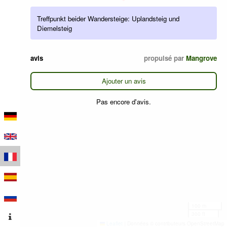
Treffpunkt beider Wandersteige: Uplandsteig und
Diemelsteig
avis
propulsé par
Mangrove
Ajouter un avis
Pas encore d'avis.
100 m
300 ft
Leaflet
|
Données © contributeurs OpenStreetMap