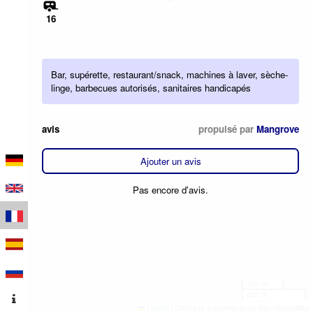
16
Bar, supérette, restaurant/snack, machines à laver, sèche-
linge, barbecues autorisés, sanitaires handicapés
avis
propulsé par
Mangrove
Ajouter un avis
Pas encore d'avis.
100 m
500 ft
Leaflet
|
Données © contributeurs OpenStreetMap