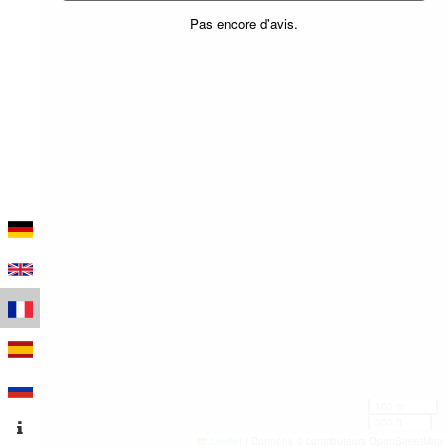
Pas encore d'avis.
100 m
300 ft
Leaflet
|
Données © contributeurs OpenStreetMap