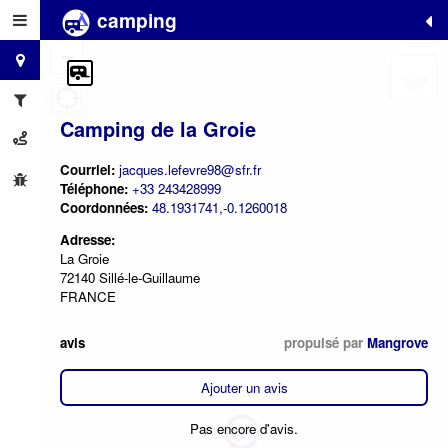
camping
+
−
Camping de la Groie
Courriel:
jacques.lefevre98@sfr.fr
Téléphone:
+33 243428999
Coordonnées:
48.1931741,-0.1260018
Adresse:
La Groie
72140 Sillé-le-Guillaume
FRANCE
avis
propulsé par
Mangrove
Ajouter un avis
Pas encore d'avis.