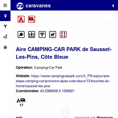
caravanes
+
−
Aire CAMPING-CAR PARK de Sausset-
Les-Pins, Côte Bleue
Operateur:
Camping-Car Park
Website:
https://www.campingcarpark.com/fr_FR/sejour/aire-
etape-camping-car/provence-alpes-cote-dazur/13-bouches-du-
rhone/sausset-les-pins
Coordonnées:
43.3380608,5.1090921
17
avis
propulsé par
Mangrove