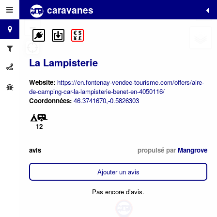
caravanes
+
−
La Lampisterie
Website:
https://en.fontenay-vendee-tourisme.com/offers/aire-
de-camping-car-la-lampisterie-benet-en-4050116/
Coordonnées:
46.3741670,-0.5826303
12
avis
propulsé par
Mangrove
Ajouter un avis
Pas encore d'avis.