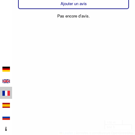
Ajouter un avis
Pas encore d'avis.
100 m
500 ft
Leaflet
|
Données © contributeurs OpenStreetMap