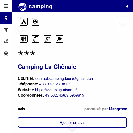
camping
+
−
Camping La Chênaie
Courriel:
contact.camping.laon@gmail.com
Téléphone:
+33 3 23 23 38 63
Website:
https://camping-aisne.fr/
Coordonnées:
49.5627456,3.5959615
avis
propulsé par
Mangrove
Ajouter un avis