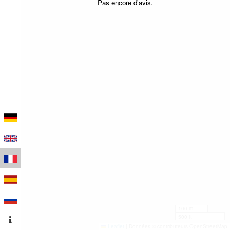
Pas encore d'avis.
100 m
500 ft
Leaflet
|
Données © contributeurs OpenStreetMap