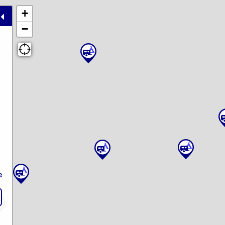
+
−
e