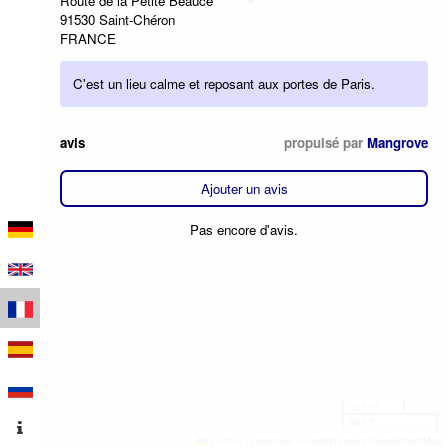
Route de la Petite Beauce
91530 Saint-Chéron
FRANCE
C'est un lieu calme et reposant aux portes de Paris.
avis
propulsé par
Mangrove
Ajouter un avis
Pas encore d'avis.
100 m
500 ft
Leaflet
|
Données © contributeurs OpenStreetMap