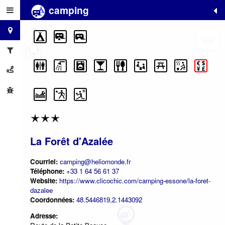
camping
+
−
La Forêt d'Azalée
Courriel:
camping@heliomonde.fr
Téléphone:
+33 1 64 56 61 37
Website:
https://www.clicochic.com/camping-essone/la-foret-
dazalee
Coordonnées:
48.5446819,2.1443092
Adresse: