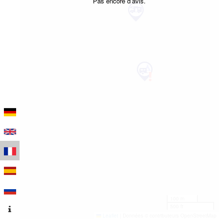
Pas encore d'avis.
100 m
500 ft
Leaflet
|
Données © contributeurs OpenStreetMap