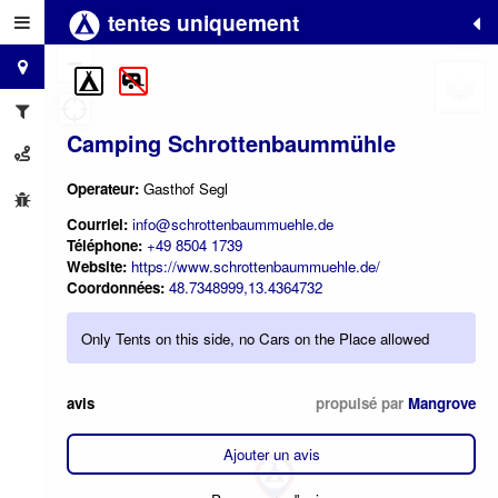
tentes uniquement
+
−
Camping Schrottenbaummühle
Operateur:
Gasthof Segl
Courriel:
info@schrottenbaummuehle.de
Téléphone:
+49 8504 1739
Website:
https://www.schrottenbaummuehle.de/
Coordonnées:
48.7348999,13.4364732
Only Tents on this side, no Cars on the Place allowed
avis
propulsé par
Mangrove
Ajouter un avis