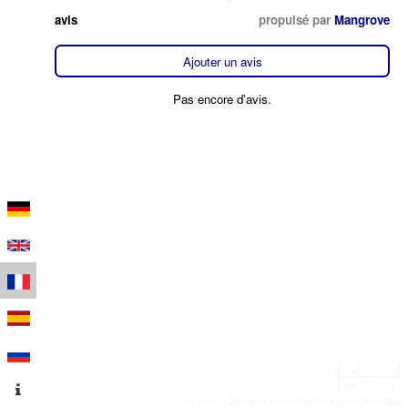
avis
propulsé par
Mangrove
Ajouter un avis
Pas encore d'avis.
100 m
300 ft
Leaflet
|
Données © contributeurs OpenStreetMap