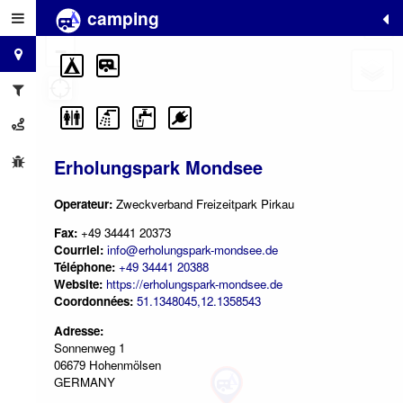
camping
+
−
Erholungspark Mondsee
Operateur:
Zweckverband Freizeitpark Pirkau
Fax:
+49 34441 20373
Courriel:
info@erholungspark-mondsee.de
Téléphone:
+49 34441 20388
Website:
https://erholungspark-mondsee.de
Coordonnées:
51.1348045,12.1358543
Adresse:
Sonnenweg 1
06679 Hohenmölsen
GERMANY