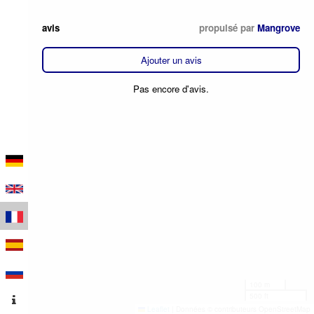
avis
propulsé par
Mangrove
Ajouter un avis
Pas encore d'avis.
100 m
500 ft
Leaflet
|
Données © contributeurs OpenStreetMap