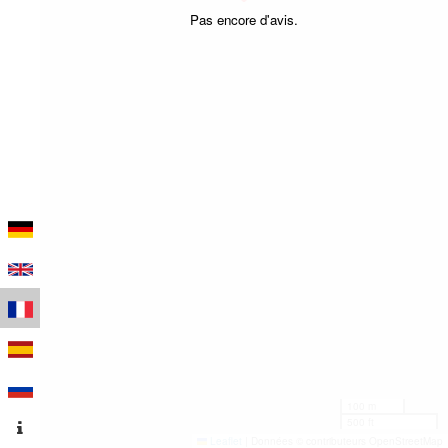
Pas encore d'avis.
100 m
500 ft
Leaflet
|
Données © contributeurs OpenStreetMap