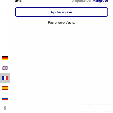
avis
propulsé par
Mangrove
Ajouter un avis
Pas encore d'avis.
100 m
500 ft
Leaflet
|
Données © contributeurs OpenStreetMap