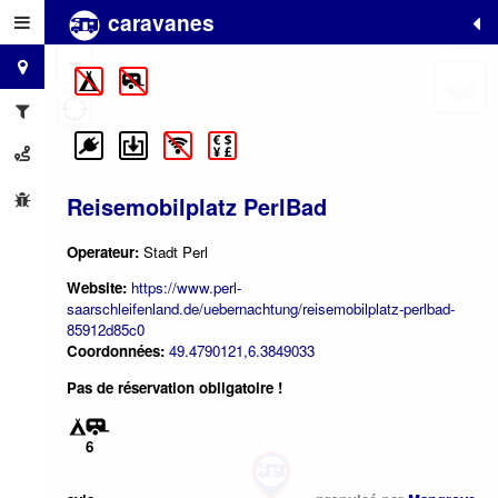
caravanes
+
−
Reisemobilplatz PerlBad
Operateur:
Stadt Perl
Website:
https://www.perl-
saarschleifenland.de/uebernachtung/reisemobilplatz-perlbad-
85912d85c0
Coordonnées:
49.4790121,6.3849033
Pas de réservation obligatoire !
6