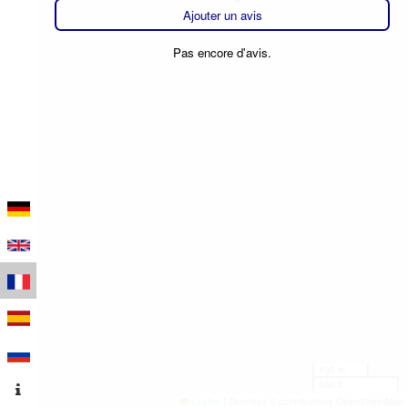
Ajouter un avis
Pas encore d'avis.
100 m
500 ft
Leaflet
|
Données © contributeurs OpenStreetMap