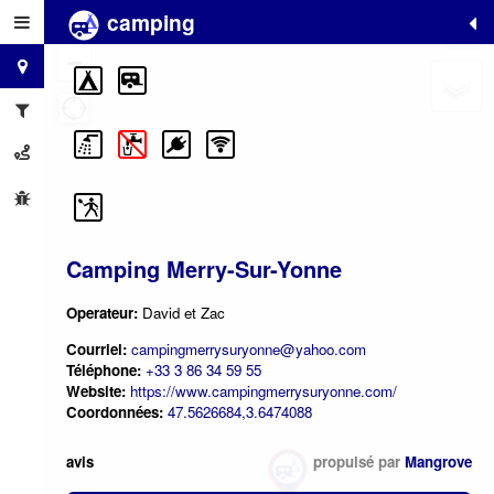
camping
+
−
Camping Merry-Sur-Yonne
Operateur:
David et Zac
Courriel:
campingmerrysuryonne@yahoo.com
Téléphone:
+33 3 86 34 59 55
Website:
https://www.campingmerrysuryonne.com/
Coordonnées:
47.5626684,3.6474088
avis
propulsé par
Mangrove