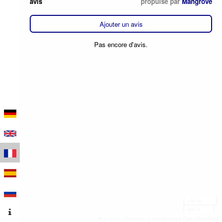
avis
propulsé par
Mangrove
Ajouter un avis
Pas encore d'avis.
100 m
300 ft
Leaflet
|
Données © contributeurs OpenStreetMap