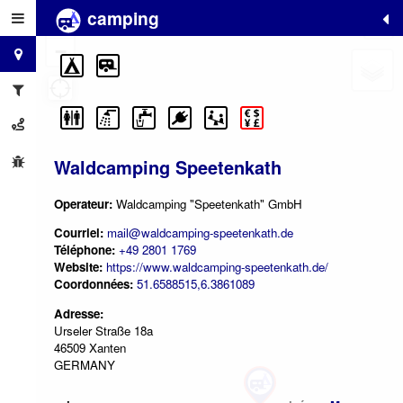
camping
+
−
Waldcamping Speetenkath
Operateur:
Waldcamping "Speetenkath" GmbH
Courriel:
mail@waldcamping-speetenkath.de
Téléphone:
+49 2801 1769
Website:
https://www.waldcamping-speetenkath.de/
Coordonnées:
51.6588515,6.3861089
Adresse:
Urseler Straße 18a
46509 Xanten
GERMANY