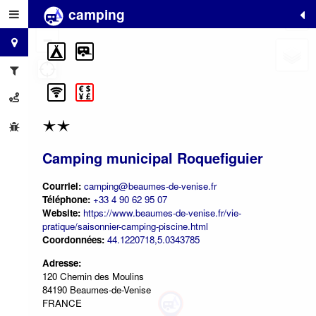
camping
+
−
Camping municipal Roquefiguier
Courriel:
camping@beaumes-de-venise.fr
Téléphone:
+33 4 90 62 95 07
Website:
https://www.beaumes-de-venise.fr/vie-
pratique/saisonnier-camping-piscine.html
Coordonnées:
44.1220718,5.0343785
Adresse:
120 Chemin des Moulins
84190 Beaumes-de-Venise
FRANCE