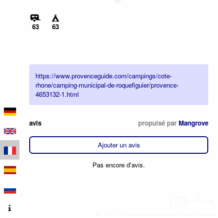
63
63
https://www.provenceguide.com/campings/cote-
rhone/camping-municipal-de-roquefiguier/provence-
4653132-1.html
avis
propulsé par
Mangrove
Ajouter un avis
Pas encore d'avis.
100 m
500 ft
Leaflet
|
Données © contributeurs OpenStreetMap