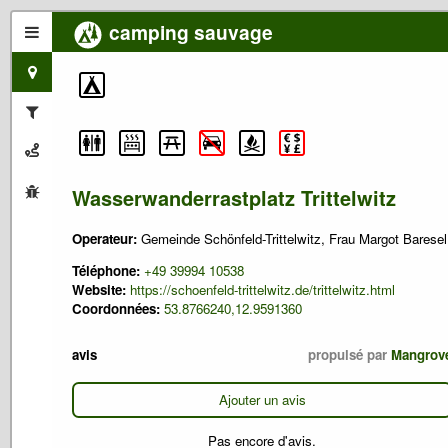
camping sauvage
Wasserwanderrastplatz Trittelwitz
Operateur:
Gemeinde Schönfeld-Trittelwitz, Frau Margot Baresel
Téléphone:
+49 39994 10538
Website:
https://schoenfeld-trittelwitz.de/trittelwitz.html
Coordonnées:
53.8766240,12.9591360
avis
propulsé par
Mangrov
Ajouter un avis
Pas encore d'avis.