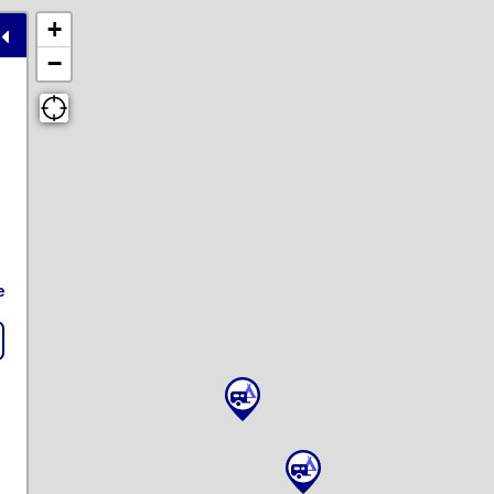
+
−
e