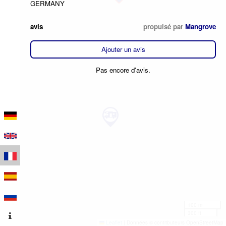
GERMANY
avis
propulsé par
Mangrove
Ajouter un avis
Pas encore d'avis.
100 m
300 ft
Leaflet
|
Données © contributeurs OpenStreetMap