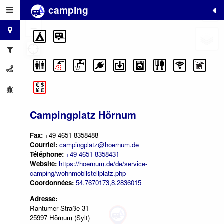
camping
+
−
Campingplatz Hörnum
Fax:
+49 4651 8358488
Courriel:
campingplatz@hoernum.de
Téléphone:
+49 4651 8358431
Website:
https://hoernum.de/de/service-
camping/wohnmobilstellplatz.php
Coordonnées:
54.7670173,8.2836015
Adresse:
Rantumer Straße 31
25997 Hörnum (Sylt)