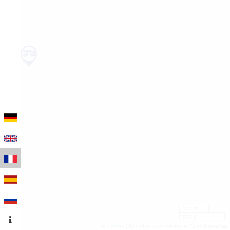
100 m
500 ft
Leaflet
|
Données © contributeurs OpenStreetMap