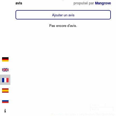
avis
propulsé par
Mangrove
Ajouter un avis
Pas encore d'avis.
100 m
500 ft
Leaflet
|
Données © contributeurs OpenStreetMap