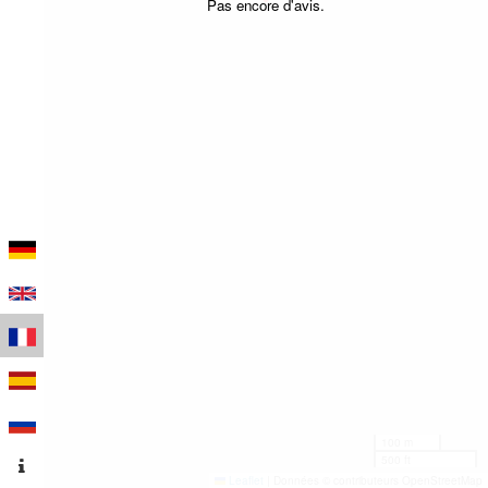
Pas encore d'avis.
100 m
500 ft
Leaflet
|
Données © contributeurs OpenStreetMap