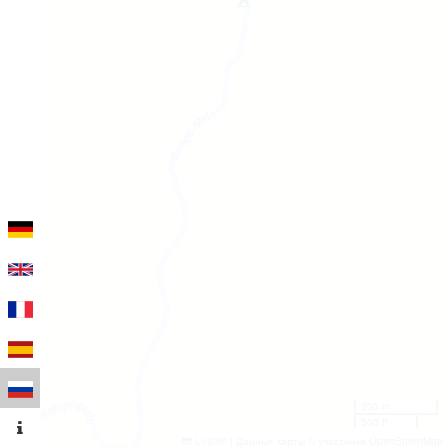
200 m
500 ft
Leaflet
|
Данные карты © участники OpenStreetMap