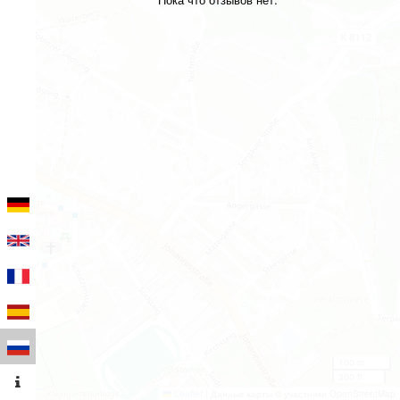
100 m
300 ft
Leaflet
|
Данные карты © участники OpenStreetMap