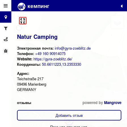
кемпинг
+
−
Natur Camping
Электронная почта:
info@gyra-zoeblitz.de
Телефон:
+49 160 90914075
Website:
https://gyra-zoeblitz.de/
Координаты:
50.6611223,13.2353330
Адрес:
Teichstraße 217
09496 Marienberg
GERMANY
отзывы
powered by
Mangrove
Добавить отзыв
Пока что отзывов нет.