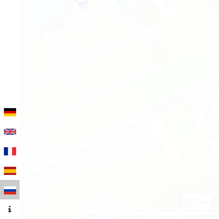
100 m
300 ft
Leaflet
|
Данные карты © участники OpenStreetMap