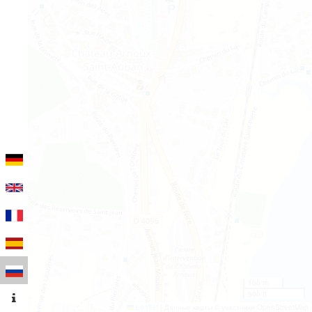
100 m
500 ft
Leaflet
|
Данные карты © участники OpenStreetMap