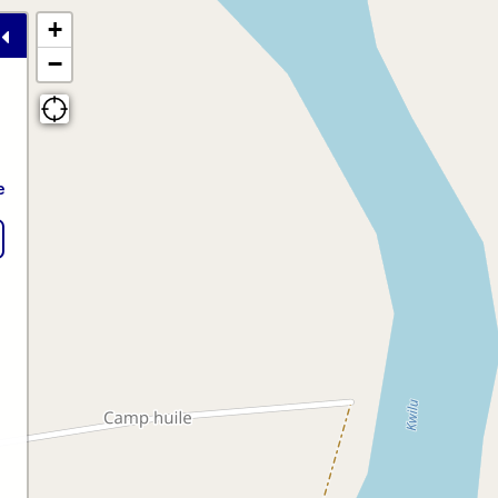
+
−
e