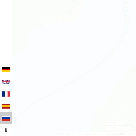
100 m
500 ft
Leaflet
|
Данные карты © участники OpenStreetMap