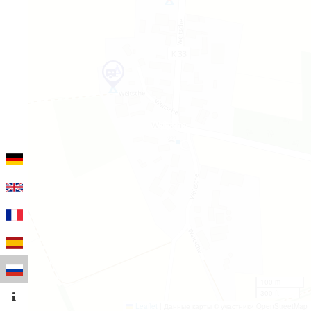
100 m
300 ft
Leaflet
|
Данные карты © участники OpenStreetMap