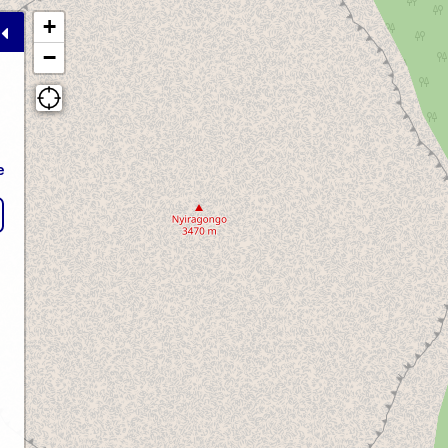
+
−
e