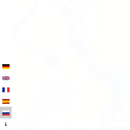
200 m
500 ft
Leaflet
|
Данные карты © участники OpenStreetMap