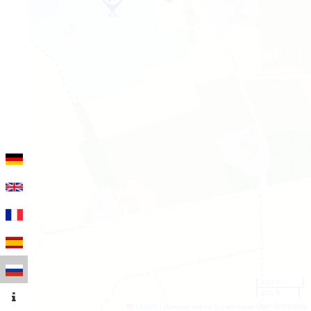
100 m
300 ft
Leaflet
|
Данные карты © участники OpenStreetMap