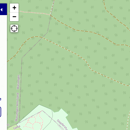
+
−
e