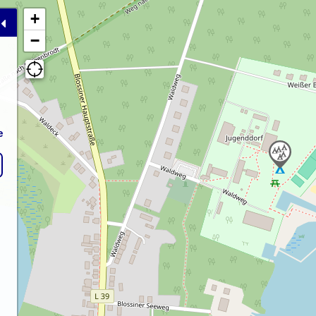
+
−
e