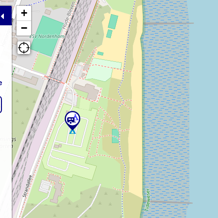
+
−
e