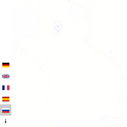
200 m
500 ft
Leaflet
|
Данные карты © участники OpenStreetMap