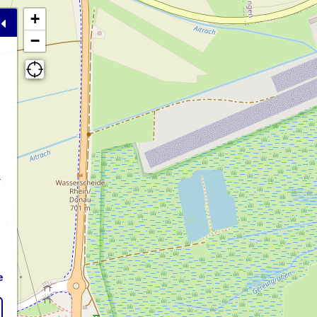
+
−
-
e