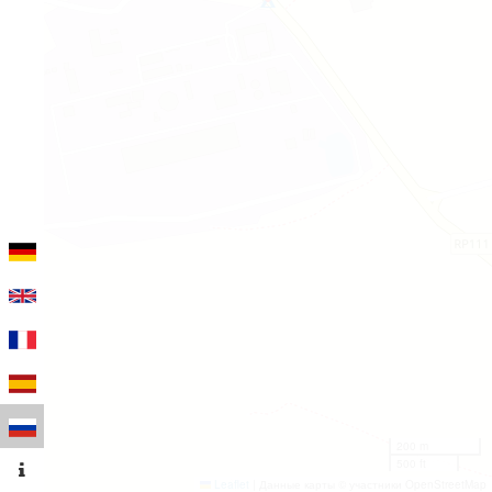
200 m
500 ft
Leaflet
|
Данные карты © участники OpenStreetMap