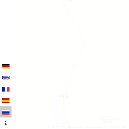
200 m
500 ft
Leaflet
|
Данные карты © участники OpenStreetMap