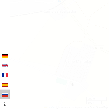
200 m
500 ft
Leaflet
|
Данные карты © участники OpenStreetMap